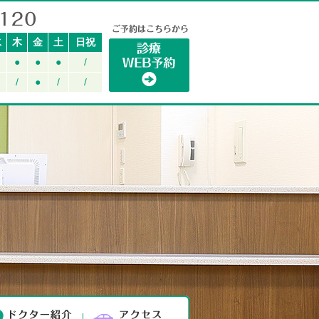
水
木
金
土
日祝
●
●
●
/
/
●
/
/