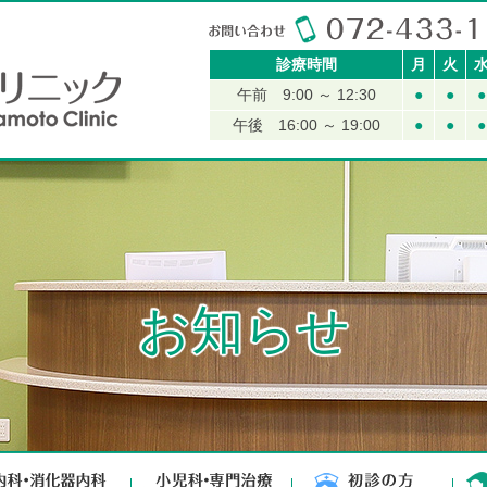
さかもと内科クリニック
診療時間
月
火
午前 9:00 ～ 12:30
●
●
●
午後 16:00 ～ 19:00
●
●
●
お知らせ